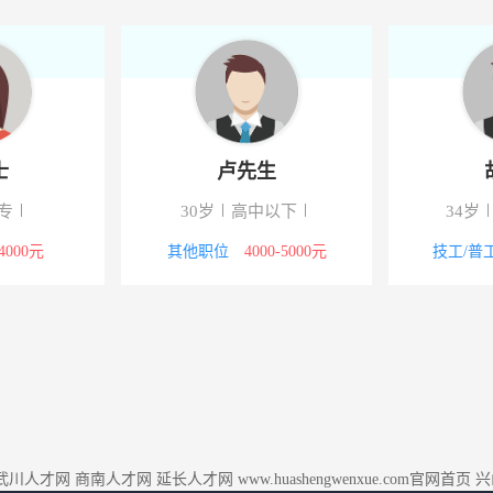
士
卢先生
专
30岁
高中以下
34岁
-4000元
其他职位
4000-5000元
技工/普
武川人才网
商南人才网
延长人才网
www.huashengwenxue.com官网首页
兴